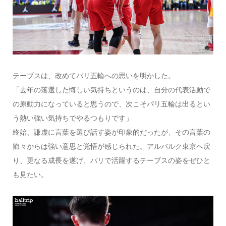
テーブスは、改めてパリ五輪への思いを明かした。
「去年の落選した悔しい気持ちというのは、自分の代表活動で
の原動力になっていると思うので、次こそパリ五輪は出るとい
う熱い強い気持ちでやるつもりです」
終始、謙虚に言葉を選び話す姿が印象的だったが、その言葉の
節々からは強い意思と覚悟が感じられた。アルバルク東京へ戻
り、更なる成長を遂げ、パリで活躍するテーブスの姿をぜひと
も見たい。