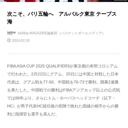
次こそ、パリ五輪へ アルバルク東京 テーブス
海
balltrip MAGAZINE編集部（バスケットボールメディア）
2024.02.26
FIBA ASIA CUP 2025 QUALIFIERSが東京都の有明コロシアム
で行われた。2月22日にグアム、25日には中国と対戦した日本
代表は、グアム戦を77-56、中国戦を76-73で勝利。開幕2連勝
を果たした。中国戦での勝利はFIBAアジアカップ以上の公式戦
では88年ぶり、さらにトム・ホーバスヘッドコーチ（以下・
HC）が男子代表HC就任後の初陣で敗れた因縁の相手からの勝
利に指揮官も選手も喜んだ。