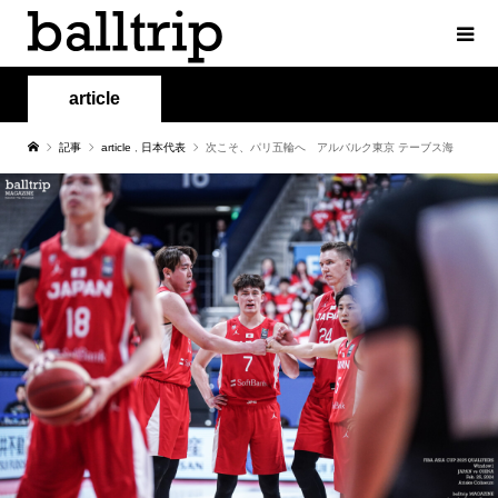
article
記事
article
,
日本代表
次こそ、パリ五輪へ アルバルク東京 テーブス海