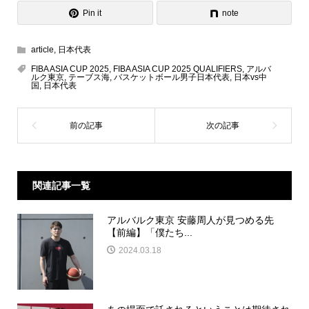
Pin it
note
article
,
日本代表
FIBA ASIA CUP 2025
,
FIBA ASIA CUP 2025 QUALIFIERS
,
アルバ
ルク東京
,
テーブス海
,
バスケットボール男子日本代表
,
日本vs中
国
,
日本代表
関連記事一覧
アルバルク東京 安藤周人が見つめる先
【前編】「僕たち...
2024.03.18