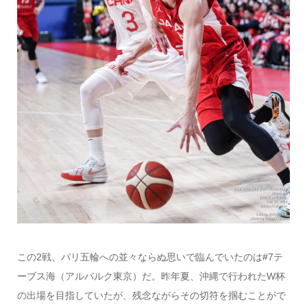
この2戦、パリ五輪への並々ならぬ思いで臨んでいたのは#7テ
ーブス海（アルバルク東京）だ。昨年夏、沖縄で行われたW杯
の出場を目指していたが、残念ながらその切符を掴むことがで