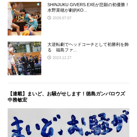
SHINJUKU GIVERS.EXEが悲願の初優勝！
水野菜穂が劇的KO...
2026.07.07
大逆転劇でヘッドコーチとして初勝利を飾
る 福島ファ...
2023.12.27
【連載】まいど、お騒がせします！徳島ガンバロウズ
中務敏宏