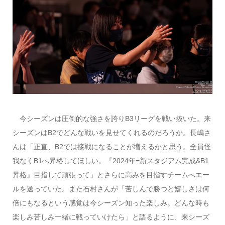
今シーズンは圧倒的な強さを誇りB3リーグを戦い抜いた。来
シーズンはB2でどんな戦いを見せてくれるのだろうか。長嶋さ
んは「正直、B2では接戦になることが増えるかと思う。全員怪
我なくB1へ昇格してほしい。『2024年=新スタジアム完成&B1
昇格』目指して頑張って」とさらに高みを目指すチームへエー
ルを送っていた。また石村さんが「苦しんで勝つと嬉しさは何
倍にもなるという感覚は今シーズン知った楽しみ。どんな時も
楽しみ苦しみ一緒に戦っていけたら」と語るように、来シーズ