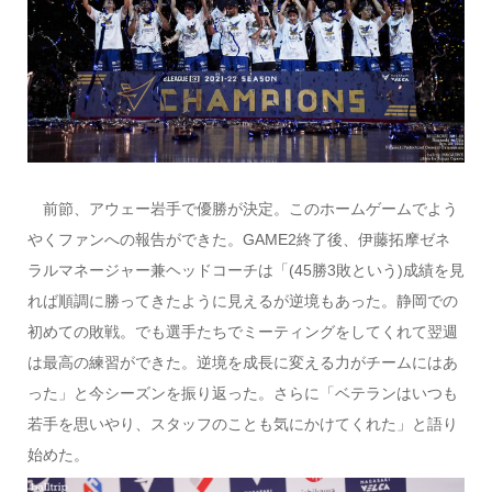
前節、アウェー岩手で優勝が決定。このホームゲームでよう
やくファンへの報告ができた。GAME2終了後、伊藤拓摩ゼネ
ラルマネージャー兼ヘッドコーチは「(45勝3敗という)成績を見
れば順調に勝ってきたように見えるが逆境もあった。静岡での
初めての敗戦。でも選手たちでミーティングをしてくれて翌週
は最高の練習ができた。逆境を成長に変える力がチームにはあ
った」と今シーズンを振り返った。さらに「ベテランはいつも
若手を思いやり、スタッフのことも気にかけてくれた」と語り
始めた。