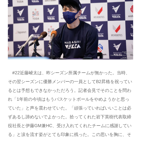
#22近藤崚太は、昨シーズン所属チームが無かった。当時、
その翌シーズンに優勝メンバーの一員としてB2昇格を祝ってい
るとは予想もできなかっただろう。記者会見でそのことを問わ
れ「1年前の今頃はもうバスケットボールをやめようかと思っ
ていた」と声を震わせていた。「頑張っていればいいことは必
ずあるし諦めないでよかった。拾ってくれた岩下英樹代表取締
役社長と伊藤GM兼HC、受け入れてくれたチームに感謝してい
る」と涙を流す姿がとても印象に残った。この思いを胸に、そ