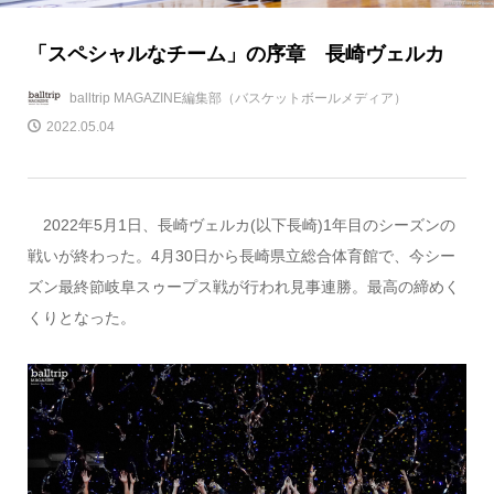
「スペシャルなチーム」の序章 長崎ヴェルカ
balltrip MAGAZINE編集部（バスケットボールメディア）
2022.05.04
2022年5月1日、長崎ヴェルカ(以下長崎)1年目のシーズンの
戦いが終わった。4月30日から長崎県立総合体育館で、今シー
ズン最終節岐阜スゥープス戦が行われ見事連勝。最高の締めく
くりとなった。