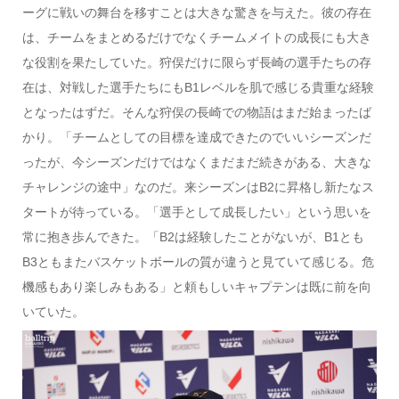
ーグに戦いの舞台を移すことは大きな驚きを与えた。彼の存在
は、チームをまとめるだけでなくチームメイトの成長にも大き
な役割を果たしていた。狩俣だけに限らず長崎の選手たちの存
在は、対戦した選手たちにもB1レベルを肌で感じる貴重な経験
となったはずだ。そんな狩俣の長崎での物語はまだ始まったば
かり。「チームとしての目標を達成できたのでいいシーズンだ
ったが、今シーズンだけではなくまだまだ続きがある、大きな
チャレンジの途中」なのだ。来シーズンはB2に昇格し新たなス
タートが待っている。「選手として成長したい」という思いを
常に抱き歩んできた。「B2は経験したことがないが、B1とも
B3ともまたバスケットボールの質が違うと見ていて感じる。危
機感もあり楽しみもある」と頼もしいキャプテンは既に前を向
いていた。