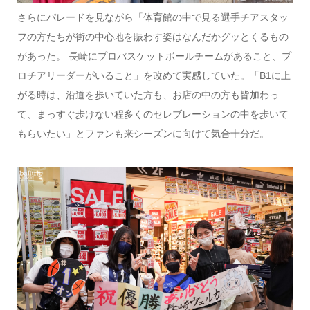
さらにパレードを見ながら「体育館の中で見る選手チアスタッ
フの方たちが街の中心地を賑わす姿はなんだかグッとくるもの
があった。 長崎にプロバスケットボールチームがあること、プ
ロチアリーダーがいること」を改めて実感していた。「B1に上
がる時は、沿道を歩いていた方も、お店の中の方も皆加わっ
て、まっすぐ歩けない程多くのセレブレーションの中を歩いて
もらいたい」とファンも来シーズンに向けて気合十分だ。