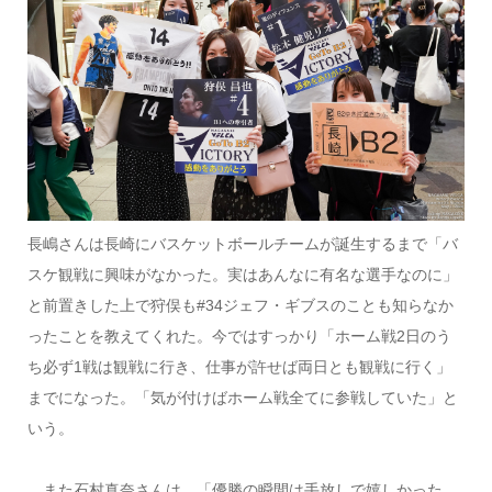
長嶋さんは長崎にバスケットボールチームが誕生するまで「バ
スケ観戦に興味がなかった。実はあんなに有名な選手なのに」
と前置きした上で狩俣も#34ジェフ・ギブスのことも知らなか
ったことを教えてくれた。今ではすっかり「ホーム戦2日のう
ち必ず1戦は観戦に行き、仕事が許せば両日とも観戦に行く」
までになった。「気が付けばホーム戦全てに参戦していた」と
いう。
また石村真奈さんは、「優勝の瞬間は手放しで嬉しかった。