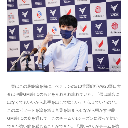
実はこの最終節を前に、ベテランの#10菅澤紀行や#23野口大
介は伊藤GM兼HCのもとをそれぞれ訪れていた。「僕は試合に
出なくてもいいから若手を出して欲しい」と伝えていたのだ。
このエピソードを涙を堪え言葉を詰まらせながら明かす伊藤
GM兼HCの姿を通して、このチームが1シーズンに渡って紡い
できた強い絆を感じることができた。「思いやりがチームを強