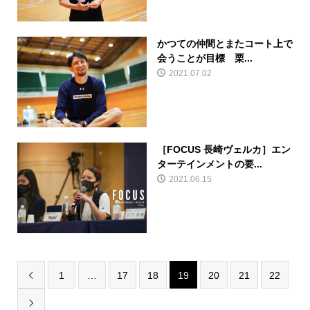
かつての仲間とまたコート上で
会うことが目標 栗...
2021.07.02
［FOCUS 長崎ヴェルカ］エン
ターテインメントの要...
2021.06.15
1
…
17
18
19
20
21
22

