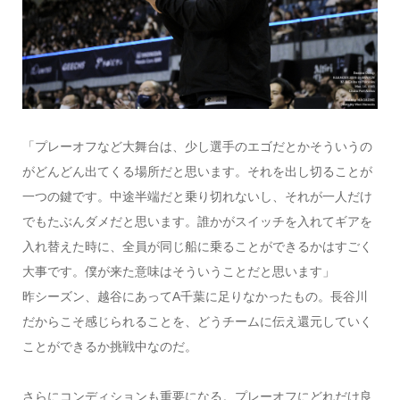
「プレーオフなど大舞台は、少し選手のエゴだとかそういうの
がどんどん出てくる場所だと思います。それを出し切ることが
一つの鍵です。中途半端だと乗り切れないし、それが一人だけ
でもたぶんダメだと思います。誰かがスイッチを入れてギアを
入れ替えた時に、全員が同じ船に乗ることができるかはすごく
大事です。僕が来た意味はそういうことだと思います」
昨シーズン、越谷にあってA千葉に足りなかったもの。長谷川
だからこそ感じられることを、どうチームに伝え還元していく
ことができるか挑戦中なのだ。
さらにコンディションも重要になる。プレーオフにどれだけ良