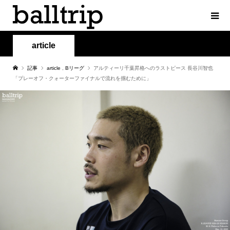
article
記事
article
,
Bリーグ
アルティーリ千葉昇格へのラストピース 長谷川智也
「プレーオフ・クォーターファイナルで流れを掴むために」