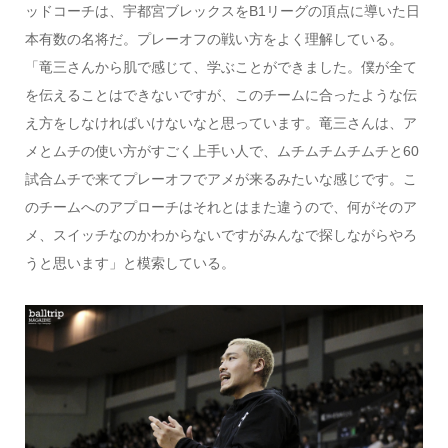
ッドコーチは、宇都宮ブレックスをB1リーグの頂点に導いた日
本有数の名将だ。プレーオフの戦い方をよく理解している。
「竜三さんから肌で感じて、学ぶことができました。僕が全て
を伝えることはできないですが、このチームに合ったような伝
え方をしなければいけないなと思っています。竜三さんは、ア
メとムチの使い方がすごく上手い人で、ムチムチムチムチと60
試合ムチで来てプレーオフでアメが来るみたいな感じです。こ
のチームへのアプローチはそれとはまた違うので、何がそのア
メ、スイッチなのかわからないですがみんなで探しながらやろ
うと思います」と模索している。