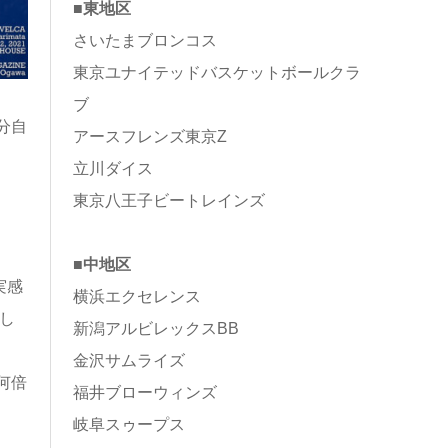
■東地区
さいたまブロンコス
東京ユナイテッドバスケットボールクラ
ブ
分自
アースフレンズ東京Z
立川ダイス
東京八王子ビートレインズ
■中地区
実感
横浜エクセレンス
し
新潟アルビレックスBB
金沢サムライズ
何倍
福井ブローウィンズ
岐阜スゥープス