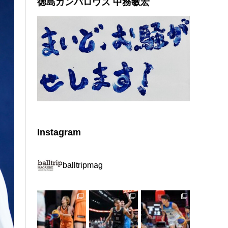
徳島ガンバロウズ 中務敏宏
Instagram
balltripmag