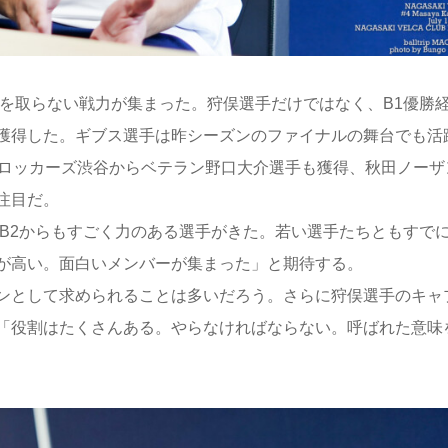
けを取らない戦力が集まった。狩俣選手だけではなく、B1優勝
獲得した。ギブス選手は昨シーズンのファイナルの舞台でも活
ンロッカーズ渋谷からベテラン野口大介選手も獲得、秋田ノーザ
注目だ。
くB2からもすごく力のある選手がきた。若い選手たちともすで
が高い。面白いメンバーが集まった」と期待する。
ンとして求められることは多いだろう。さらに狩俣選手のキャ
「役割はたくさんある。やらなければならない。呼ばれた意味