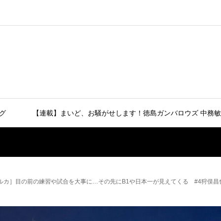
グ
【連載】まいど、お騒がせします！徳島ガンバロウズ 中務敏
ェルカ］目の前の練習や試合を大事に…その先にB1や日本一が見えてくる #4狩俣昌也 