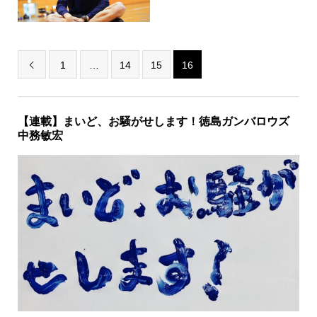
1
…
14
15
16

【連載】まいど、お騒がせします！徳島ガンバロウズ
中務敏宏