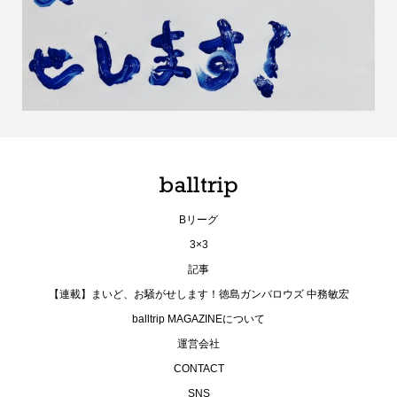
Bリーグ
3×3
記事
【連載】まいど、お騒がせします！徳島ガンバロウズ 中務敏宏
balltrip MAGAZINEについて
運営会社
CONTACT
SNS