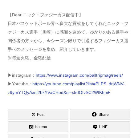
【Dear ニック・ファジーカス配信中】
日本バスケットボール界へ多大な貢献をしてくれたニック・フ
ァジーカス選手（川崎）に感謝を込めて、ゆかりのある選手や
関係者の方々から、今シーズン限りで引退するファジーカス選
手へのメッセージを集め、紹介していきます。
※毎週火曜、金曜配信
▶︎instagram：
https://www.instagram.com/balltripmag/reels/
▶︎Youtube：
https://youtube.com/playlist?list=PLPS_drjWNV-
z9ymYTQyAxsf2bkYVaCHed&si=x5dOIvSC2WfKhpiF
Post
Share
Hatena
LINE