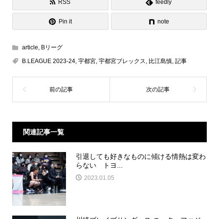
RSS
feedly
Pin it
note
article
,
Bリーグ
B.LEAGUE 2023-24
,
宇都宮
,
宇都宮ブレックス
,
比江島慎
,
記事
関連記事一覧
引退しても好きなものに傾ける情熱は変わ
らない トヨ...
2023.01.05