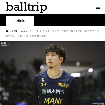
article
記事
article
,
Bリーグ
ニック・ファジーカスの背番号２２は日本代表でも永
久欠番に 宇都宮ブレックス 比江島慎