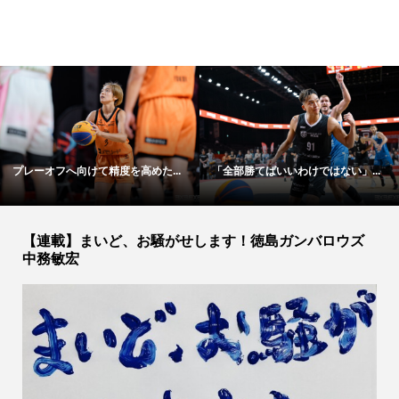
「全部勝てばいいわけではない」...
今年はプレーオフ優勝を目指す
S...
【連載】まいど、お騒がせします！徳島ガンバロウズ
中務敏宏