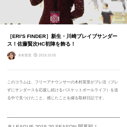
［ERI’S FINDER］新生・川崎ブレイブサンダー
ス！佐藤賢次HC初陣を飾る！
木村英里
2019.10.05
このコラムは、フリーアナウンサーの木村英里がブレ活（ブレ
ずにサンダースを応援し続けるバスケットボールライフ）を送
る中で見つけたこと、感じたことを綴る取材日記です。
B.LEAGUE 2019-20 SEASON 開幕戦！