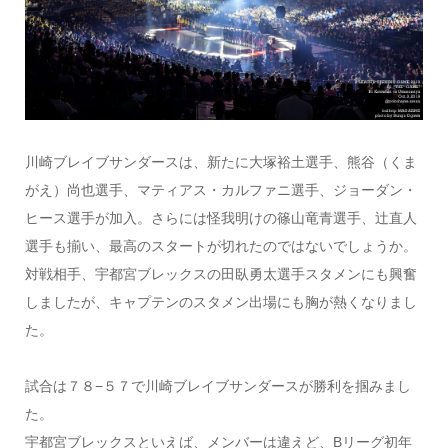
川崎ブレイブサンダースは、新たに大塚裕土選手、熊谷（くま
がえ）尚也選手、マティアス・カルファニ選手、ジョーダン・
ヒース選手が加入。さらには怪我明けの篠山竜青選手、辻直人
選手も揃い、最高のスタートが切れたのではないでしょうか。
対戦相手、宇都宮ブレックスの田臥勇太選手スタメンにも興奮
しましたが、キャプテンのスタメン出場にも胸が熱くなりまし
た。
試合は７８−５７で川崎ブレイブサンダースが勝利を掴みまし
た。
宇都宮ブレックスといえば、メンバーは違えど、Bリーグ初年