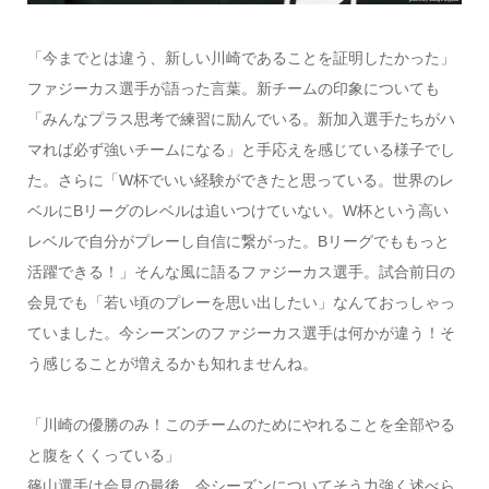
「今までとは違う、新しい川崎であることを証明したかった」
ファジーカス選手が語った言葉。新チームの印象についても
「みんなプラス思考で練習に励んでいる。新加入選手たちがハ
マれば必ず強いチームになる」と手応えを感じている様子でし
た。さらに「W杯でいい経験ができたと思っている。世界のレ
ベルにBリーグのレベルは追いつけていない。W杯という高い
レベルで自分がプレーし自信に繋がった。Bリーグでももっと
活躍できる！」そんな風に語るファジーカス選手。試合前日の
会見でも「若い頃のプレーを思い出したい」なんておっしゃっ
ていました。今シーズンのファジーカス選手は何かが違う！そ
う感じることが増えるかも知れませんね。
「川崎の優勝のみ！このチームのためにやれることを全部やる
と腹をくくっている」
篠山選手は会見の最後、今シーズンについてそう力強く述べら