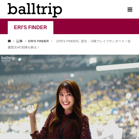
ERI'S FINDER
記事
ERI'S FINDER
［ERI’S FINDER］新生・川崎ブレイブサンダース！佐
藤賢次HC初陣を飾る！