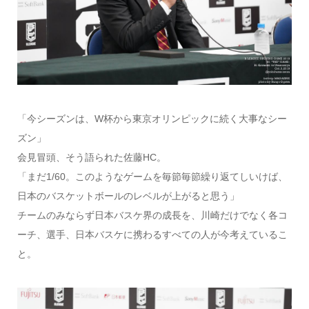
「今シーズンは、W杯から東京オリンピックに続く大事なシー
ズン」
会見冒頭、そう語られた佐藤HC。
「まだ1/60。このようなゲームを毎節毎節繰り返てしいけば、
日本のバスケットボールのレベルが上がると思う」
チームのみならず日本バスケ界の成長を、川崎だけでなく各コ
ーチ、選手、日本バスケに携わるすべての人が今考えているこ
と。