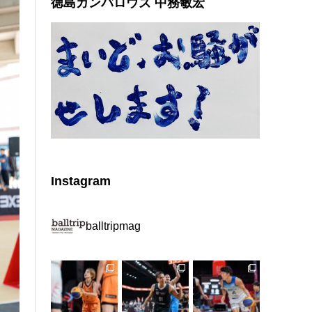
徳島ガンバロウズ 中務敏宏
Instagram
balltripmag