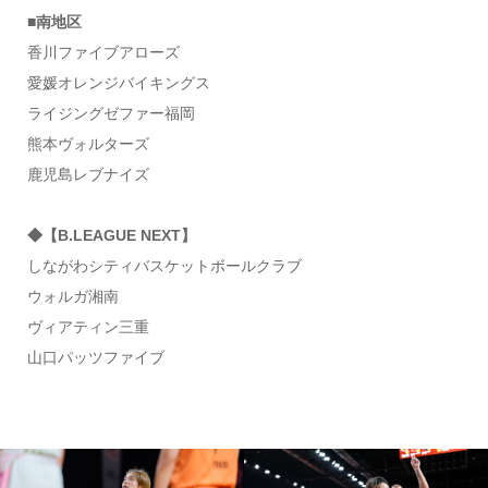
■南地区
香川ファイブアローズ
愛媛オレンジバイキングス
ライジングゼファー福岡
熊本ヴォルターズ
鹿児島レブナイズ
◆【B.LEAGUE NEXT】
しながわシティバスケットボールクラブ
ウォルガ湘南
ヴィアティン三重
山口パッツファイブ