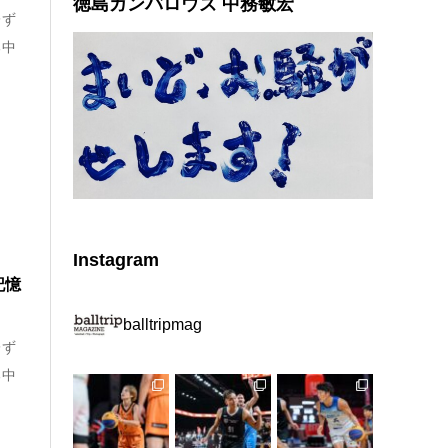
徳島ガンバロウズ 中務敏宏
レず
る中
Instagram
記憶
balltripmag
レず
る中