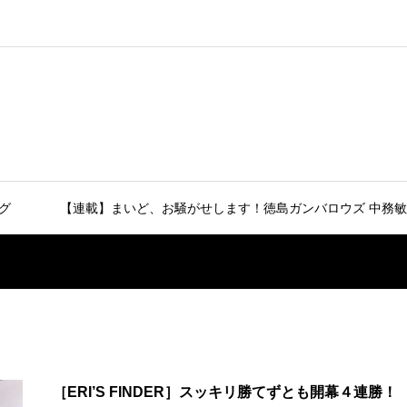
グ
【連載】まいど、お騒がせします！徳島ガンバロウズ 中務敏
［ERI’S FINDER］スッキリ勝てずとも開幕４連勝！