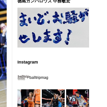
徳島ガンバロウズ 中務敏宏
Instagram
balltripmag