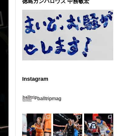
徳島ガンバロウズ 中務敏宏
Instagram
balltripmag