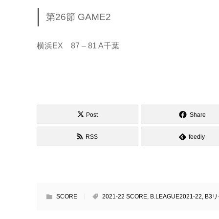
第26節 GAME2
横浜EX 87 – 81 A千葉
Post
Share
RSS
feedly
SCORE
2021-22 SCORE
,
B.LEAGUE2021-22
,
B3リ