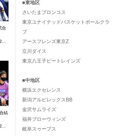
■東地区
さいたまブロンコス
東京ユナイテッドバスケットボールクラ
試合
ブ
アースフレンズ東京Z
...
立川ダイス
東京八王子ビートレインズ
■中地区
横浜エクセレンス
新潟アルビレックスBB
金沢サムライズ
試合結
福井ブローウィンズ
...
岐阜スゥープス