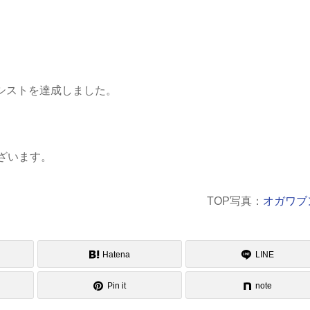
アシストを達成しました。
ざいます。
TOP写真：
オガワブ
Hatena
LINE
Pin it
note