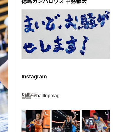
徳島ガンバロウズ 中務敏宏
Instagram
balltripmag