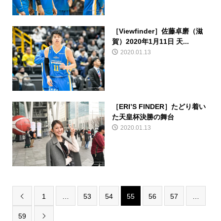
［Viewfinder］佐藤卓磨（滋
賀）2020年1月11日 天...
2020.01.13
［ERI’S FINDER］たどり着い
た天皇杯決勝の舞台
2020.01.13
1
…
53
54
55
56
57
…

59
