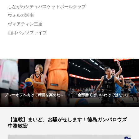
しながわシティバスケットボールクラブ
ウォルガ湘南
ヴィアティン三重
山口パッツファイブ
今年はプレーオフ優勝を目指す
プレーオフ優勝を果たし「みんな...
S...
【連載】まいど、お騒がせします！徳島ガンバロウズ
中務敏宏