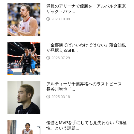
満員のアリーナで優勝を アルバルク東京
ザック・バラ...
2023.10.09
「全部勝てばいいわけではない」落合知也
が見据えるSHI...
2026.07.29
アルティーリ千葉昇格へのラストピース
長谷川智也「...
2025.03.18
優勝とMVPを手にしても見失わない「積極
性」という課題...