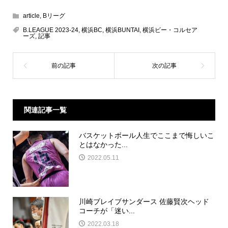
article
,
Bリーグ
B.LEAGUE 2023-24
,
横浜BC
,
横浜BUNTAI
,
横浜ビー・コルセア
ーズ
,
記事
関連記事一覧
バスケットボール人生でここまで悔しいこ
とはなかった...
2022.05.11
川崎ブレイブサンダース 佐藤賢次ヘッド
コーチが「迷い...
2022.03.18