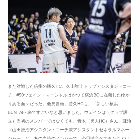
また対戦した信州の勝久HC、久山智士トップアシスタントコー
チ、#50ウェイン・マーシャルはかつて横浜BCに在籍したゆか
りある面々だった。会見冒頭、勝久HCも、「新しい横浜
BUNTAIへ来てすごいなと思いました。ウェインは（クラブ設
立）当初のメンバーではなくても、青木（勇人HC）さん、謙治
（山田謙治アシスタントコーチ兼アシスタントゼネラルマネー
ジャー）と、あの当時のメンバーで、今日試合ができたことは