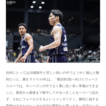
信州にとっては18連敗中と苦しい戦いの中でようやく掴んだ勝
利だった。勝久マイケルHCは、「横浜BC戦へ向けたウォーク
スルーでは、今シーズンの中でも１番に近い良い準備ができま
した。最初から最後まで集中してやるべきことを一つ一つ忘れ
ず、それにフォーカスするというメンタリティ。勝利に値する
準備ができたからこその今日の勝利だと思います。今日ビッグ