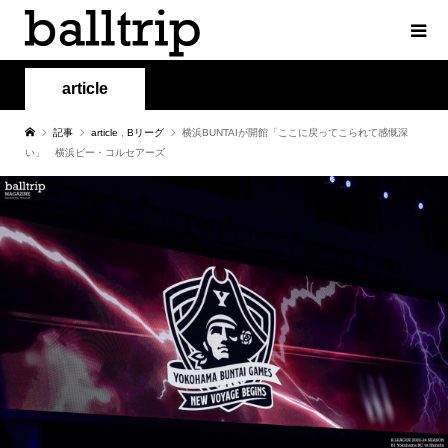
article
記事
article
,
Bリーグ
横浜BUNTAIが開館「ここに戻ってこられて感慨深
い」 横浜ビー・コルセアーズ