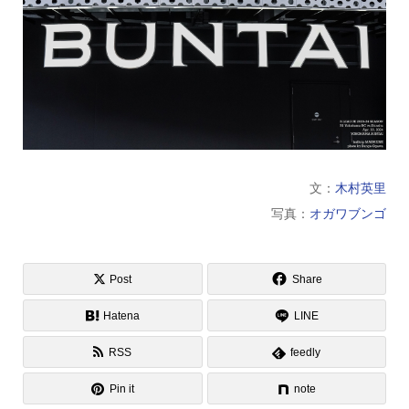
文：
木村英里
写真：
オガワブンゴ
Post
Share
Hatena
LINE
RSS
feedly
Pin it
note