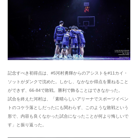
記念すべき初得点は、#5河村勇輝からのアシストを#11カイ・
ソットがダンクで沈めた。しかし、なかなか得点を重ねること
ができず、66-84で敗戦。勝利で飾ることはできなかった。
試合を終えた河村は、「素晴らしいアリーナでスポーツイベン
トのコケラ落としだったにも関わらず、このような敗戦という
形で、内容も良くなかった試合になったことが何より悔しいで
す」と振り返った。