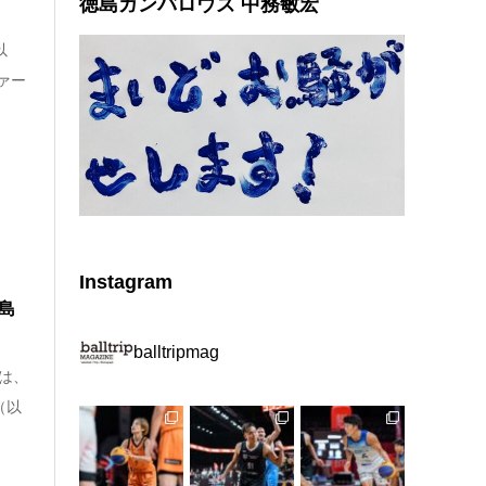
徳島ガンバロウズ 中務敏宏
以
ァー
Instagram
島
balltripmag
は、
（以