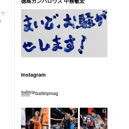
徳島ガンバロウズ 中務敏宏
んで
ぎ
Instagram
balltripmag