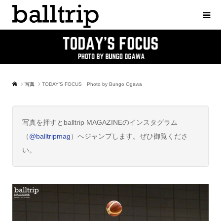
写真
TODAY’S FOCUS Photo by Bungo Ogawa
写真を押すとballtrip MAGAZINEのインスタグラム
（
@balltripmag
）へジャンプします。ぜひ御覧くださ
い。