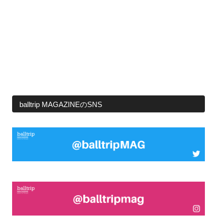
balltrip MAGAZINEのSNS