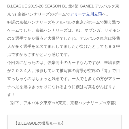
B.LEAGUE 2019-20 SEASON B1 第4節 GAME1 アルバルク東
京 vs 京都ハンナリーズのゲームで
アリーナ立川立飛
へ。
好調の京都ハンナリーズをアルバルク東京がホームで迎え撃つ
ゲームでした。京都ハンナリーズは、KJ、マブンガ、サイモン
の３選手で９０得点と大爆発でしたね。アルバルク東京は怪我
人が多く選手を８名でまわしてましたが負けたとしても９３得
点ですからさすがという感じです。
今回気になったのは、強豪同士のカードなんですが、来場者数
が２０３４人。撮影していて被写体の背景が空席の「青」で目
立っちゃうのはちょっと残念です。一人でも多くの方がアリー
ナへ足を運ぶきっかけになれるように僕は写真をがんばりま
す！
（以下、アルバルク東京⇒A東京、京都ハンナリーズ⇒京都）
【B.LEAGUEの撮影ルール】