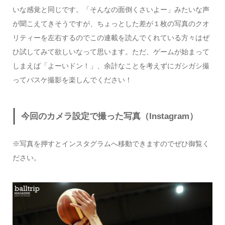
いな感覚と同じです。「そんなの面倒くさいよー」みたいな声
が聞こえてきそうですが、ちょっとした差が１枚の写真のクオ
リティーを左右するのでこの連載を読んでくれている方々はぜ
ひ試してみて欲しいなって思います。ただ、ゲームが始まって
しまえば「よーいドン！」、余計なことを考えずにガシガシ撮
ってバスケ撮影を楽しんでください！
今回のカメラ設定で撮った写真（Instagram）
※写真を押すとインスタグラムへ移動できますのでぜひ御覧く
ださい。