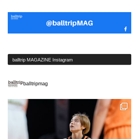
balltrip MAGAZINE Instagram
balltripmag