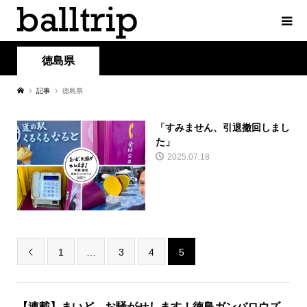
徳島県
記事
徳島県
「すみません、引退撤回しまし
た」
2025.07.18
1
…
3
4
5

【連載】まいど、お騒がせします！徳島ガンバロウズ