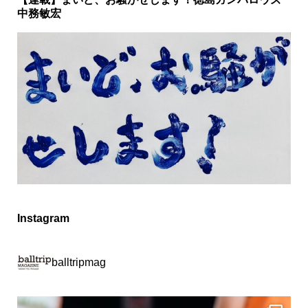
中務敏宏
Instagram
balltripmag